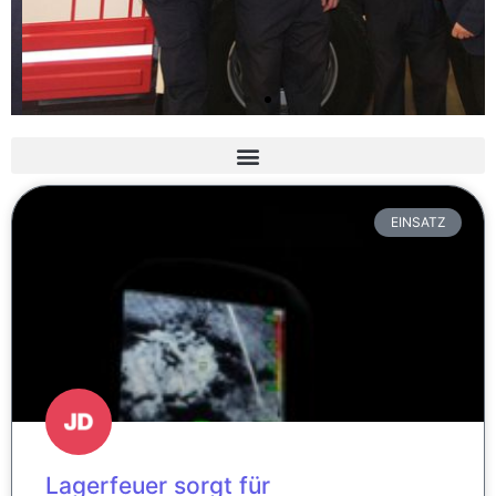
Slider 3 Überschrift
Lorem ipsum dolor sit amet
EINSATZ
consectetur adipiscing elit dolor
Hier klicken
Lagerfeuer sorgt für