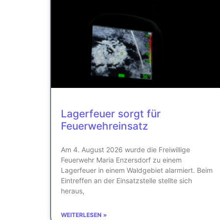
Lagerfeuer sorgt für
Feuerwehreinsatz
Am 4. August 2026 wurde die Freiwillige
Feuerwehr Maria Enzersdorf zu einem
Lagerfeuer in einem Waldgebiet alarmiert. Beim
Eintreffen an der Einsatzstelle stellte sich
heraus,
WEITERLESEN »