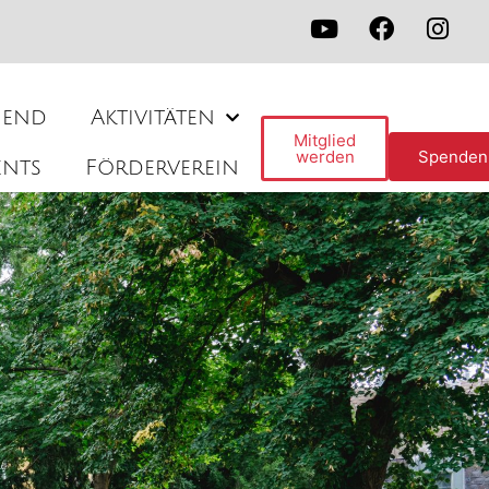
gend
Aktivitäten
Mitglied
werden
Spenden
ents
Förderverein