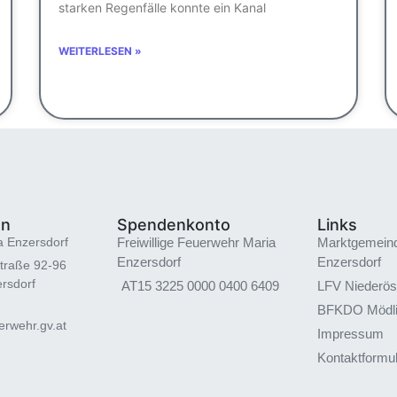
starken Regenfälle konnte ein Kanal
WEITERLESEN »
en
Spendenkonto
Links
a Enzersdorf
Freiwillige Feuerwehr Maria
Marktgemein
Enzersdorf
Enzersdorf
traße 92-96
rsdorf
AT15 3225 0000 0400 6409
LFV Niederös
BFKDO Mödl
rwehr.gv.at
Impressum
Kontaktformu