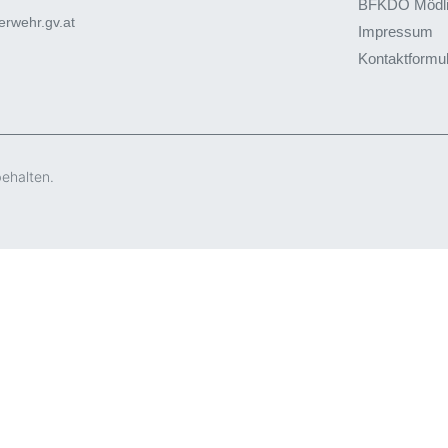
BFKDO Mödl
rwehr.gv.at
Impressum
Kontaktformu
behalten.