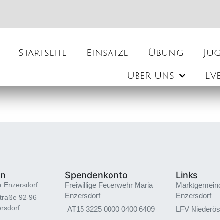
Startseite
Einsätze
Übung
Ju
Über uns
Ev
en
Spendenkonto
Links
a Enzersdorf
Freiwillige Feuerwehr Maria
Marktgemein
Enzersdorf
Enzersdorf
traße 92-96
rsdorf
AT15 3225 0000 0400 6409
LFV Niederös