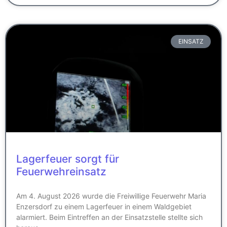
EINSATZ
Lagerfeuer sorgt für
Feuerwehreinsatz
Am 4. August 2026 wurde die Freiwillige Feuerwehr Maria
Enzersdorf zu einem Lagerfeuer in einem Waldgebiet
alarmiert. Beim Eintreffen an der Einsatzstelle stellte sich