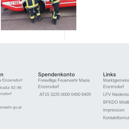
en
Spendenkonto
Links
a Enzersdorf
Freiwillige Feuerwehr Maria
Marktgemein
Enzersdorf
Enzersdorf
traße 92-96
rsdorf
AT15 3225 0000 0400 6409
LFV Niederös
BFKDO Mödl
rwehr.gv.at
Impressum
Kontaktformu