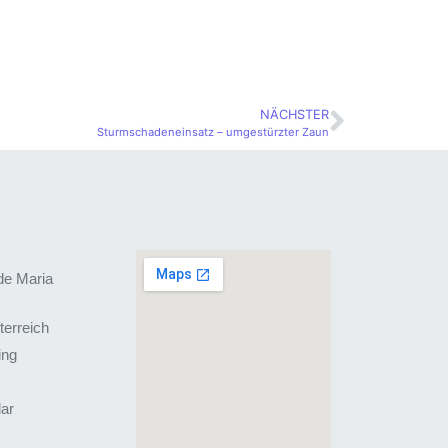
NÄCHSTER
Sturmschadeneinsatz – umgestürzter Zaun
de Maria
terreich
ing
lar