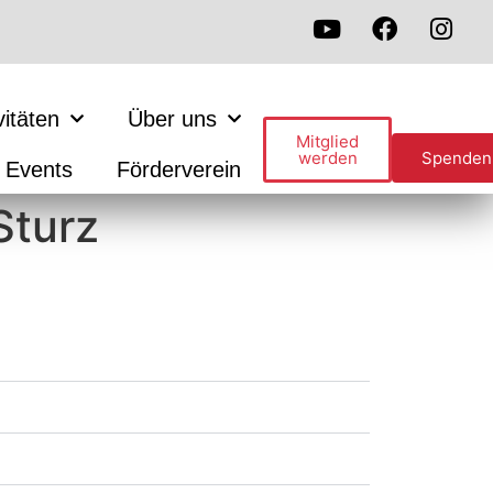
vitäten
Über uns
Mitglied
werden
Spenden
Events
Förderverein
Sturz