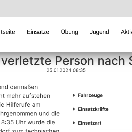
rtseite
Einsätze
Übung
Jugend
Akti
 verletzte Person nach 
25.01.2024 08:35
bend dermaßen
cht mehr aufstehen
Fahrzeuge
e Hilferufe am
Einsatzkräfte
wahrgenommen und die
 8:35 Uhr wurde die
Einsatzart
sdorf zum technischen