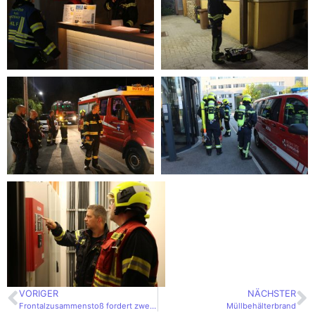
VORIGER
NÄCHSTER
Frontalzusammenstoß fordert zwei Verletzte
Müllbehälterbrand