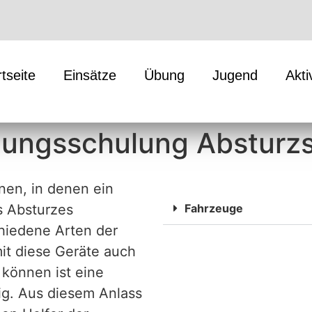
rtseite
Einsätze
Übung
Jugend
Akti
hungsschulung Absturz
nen, in denen ein
s Absturzes
Fahrzeuge
hiedene Arten der
it diese Geräte auch
 können ist eine
ig. Aus diesem Anlass