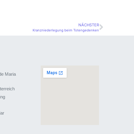
NÄCHSTER
Kranzniederlegung beim Totengedenken
de Maria
terreich
ing
lar