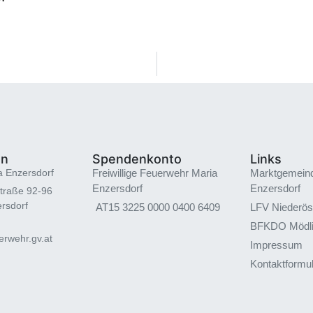
en
Spendenkonto
Links
a Enzersdorf
Freiwillige Feuerwehr Maria
Marktgemein
Enzersdorf
Enzersdorf
traße 92-96
rsdorf
AT15 3225 0000 0400 6409
LFV Niederös
BFKDO Mödl
rwehr.gv.at
Impressum
Kontaktformu