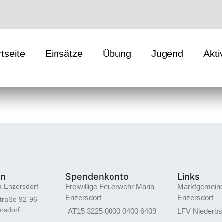
rtseite
Einsätze
Übung
Jugend
Akti
en
Spendenkonto
Links
a Enzersdorf
Freiwillige Feuerwehr Maria
Marktgemein
Enzersdorf
Enzersdorf
traße 92-96
rsdorf
AT15 3225 0000 0400 6409
LFV Niederös