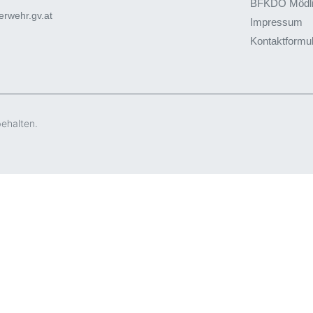
BFKDO Mödl
rwehr.gv.at
Impressum
Kontaktformu
behalten.