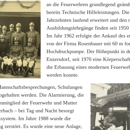
an die Feuerwehren grundlegend geände
bereits Technische Hilfeleistungen. D
Jahrzehnten laufend erweitert und den 
Ausbildungslehrgänge finden seit 1950 
Im Jahr 1962 erfolgte der Ankauf des 
von der Firma Rosenbauer mit 60 m f
Hochdruckpumpe. Der Höhepunkt in de
Enzersdorf, seit 1970 eine Körperschaf
die Erbauung eines modernen Feuerweh
werden konnte.
 Mannschaftsbesprechungen, Schulungen
gehalten werden. Die Alarmierung, die
enmitglied der Feuerwehr und Mutter
rbach – bei Tag und Nacht besorgt
nksystem. Im Jahre 1988 wurde die
g zerstört. Es wurde eine neue Anlage,