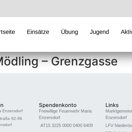
rtseite
Einsätze
Übung
Jugend
Akti
ödling – Grenzgasse
en
Spendenkonto
Links
a Enzersdorf
Freiwillige Feuerwehr Maria
Marktgemein
Enzersdorf
Enzersdorf
traße 92-96
rsdorf
AT15 3225 0000 0400 6409
LFV Niederös