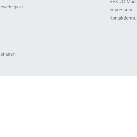
BFKDO Mödl
rwehr.gv.at
Impressum
Kontaktformu
behalten.