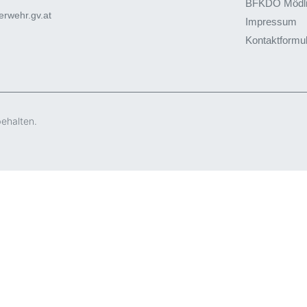
BFKDO Mödl
rwehr.gv.at
Impressum
Kontaktformu
behalten.