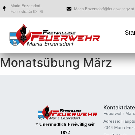
Maria Enzersdorf,
Maria-Enzersdorf@feuerwehr.gv.at
Hauptstraße 92-96
Sta
Monatsübung März
Kontaktdat
Feuerwehr Mari
Adresse: Haupts
#
Unermüdlich Freiwillig seit
2344 Maria Enze
1872