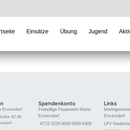
rtseite
Einsätze
Übung
Jugend
Akti
en
Spendenkonto
Links
a Enzersdorf
Freiwillige Feuerwehr Maria
Marktgemein
Enzersdorf
Enzersdorf
traße 92-96
rsdorf
AT15 3225 0000 0400 6409
LFV Niederös