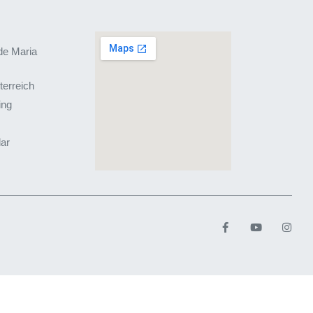
de Maria
terreich
ing
lar