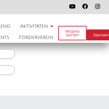
gend
Aktivitäten
Mitglied
werden
Spenden
ents
Förderverein