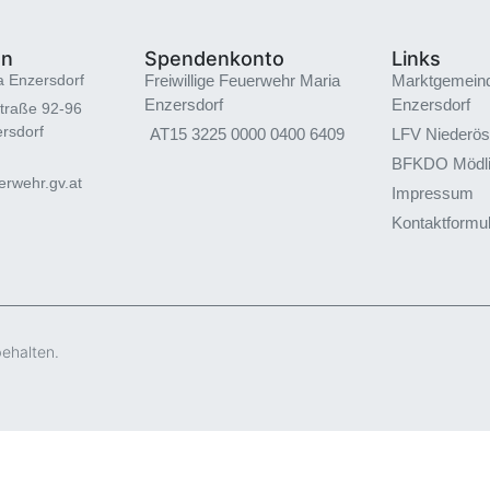
en
Spendenkonto
Links
a Enzersdorf
Freiwillige Feuerwehr Maria
Marktgemein
Enzersdorf
Enzersdorf
traße 92-96
rsdorf
AT15 3225 0000 0400 6409
LFV Niederös
BFKDO Mödl
rwehr.gv.at
Impressum
Kontaktformu
behalten.