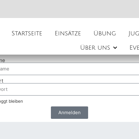
Startseite
Einsätze
Übung
Ju
Über uns
Ev
me
rt
ggt bleiben
Anmelden