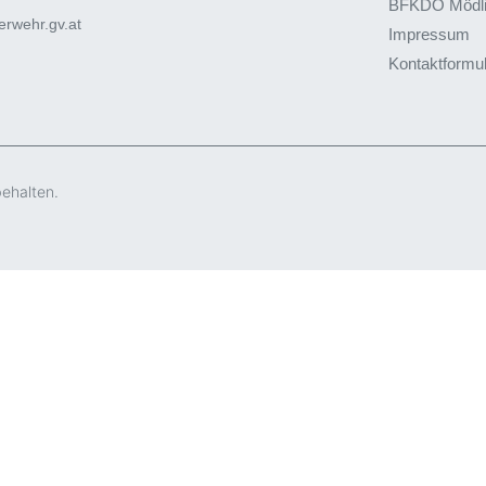
BFKDO Mödl
rwehr.gv.at
Impressum
Kontaktformu
behalten.