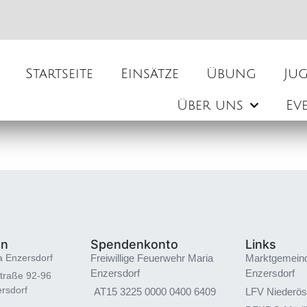
Startseite
Einsätze
Übung
Ju
Über uns
Ev
en
Spendenkonto
Links
a Enzersdorf
Freiwillige Feuerwehr Maria
Marktgemein
Enzersdorf
Enzersdorf
traße 92-96
rsdorf
AT15 3225 0000 0400 6409
LFV Niederös