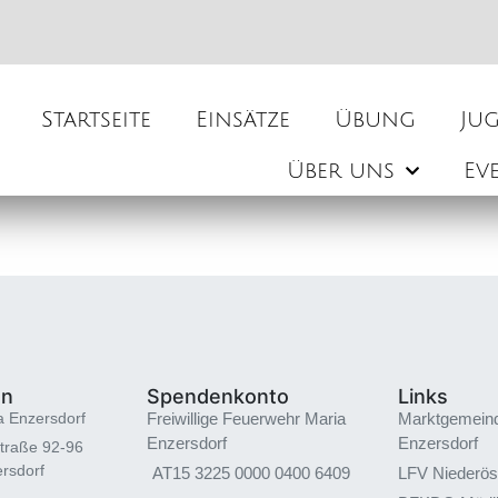
Startseite
Einsätze
Übung
Ju
Über uns
Ev
en
Spendenkonto
Links
a Enzersdorf
Freiwillige Feuerwehr Maria
Marktgemein
Enzersdorf
Enzersdorf
traße 92-96
rsdorf
AT15 3225 0000 0400 6409
LFV Niederös