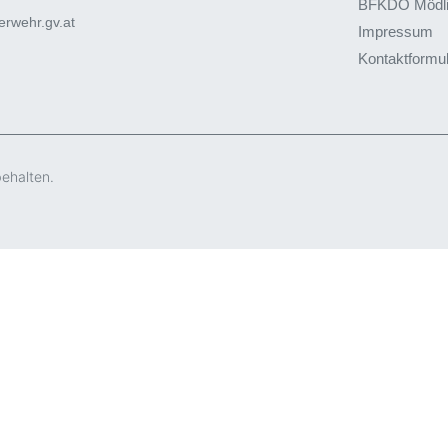
BFKDO Mödl
rwehr.gv.at
Impressum
Kontaktformu
behalten.