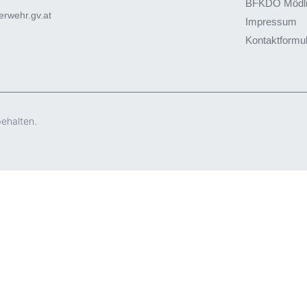
BFKDO Mödl
rwehr.gv.at
Impressum
Kontaktformu
behalten.