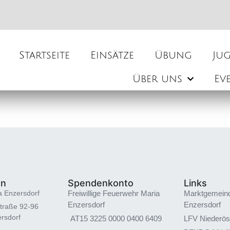
Startseite
Einsätze
Übung
Ju
Über uns
Ev
en
Spendenkonto
Links
a Enzersdorf
Freiwillige Feuerwehr Maria
Marktgemein
Enzersdorf
Enzersdorf
traße 92-96
rsdorf
AT15 3225 0000 0400 6409
LFV Niederös