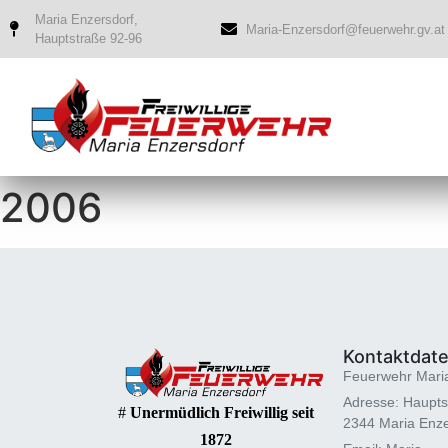
Maria Enzersdorf,
Maria-Enzersdorf@feuerwehr.gv.at
Hauptstraße 92-96
2006
Kontaktdat
Feuerwehr Mari
Adresse: Haupts
#
Unermüdlich Freiwillig seit
2344 Maria Enze
1872