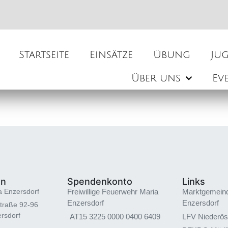
Startseite
Einsätze
Übung
Ju
Über uns
Ev
en
Spendenkonto
Links
a Enzersdorf
Freiwillige Feuerwehr Maria
Marktgemein
Enzersdorf
Enzersdorf
traße 92-96
rsdorf
AT15 3225 0000 0400 6409
LFV Niederös