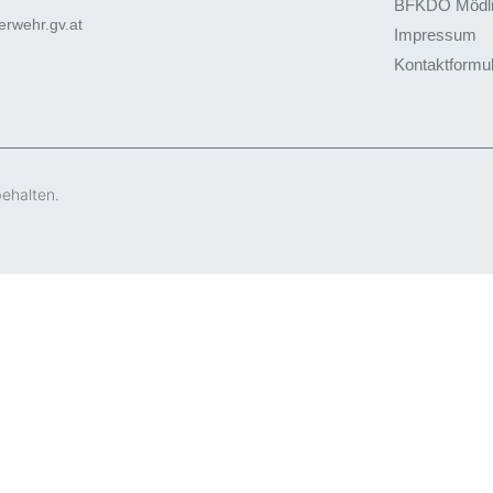
BFKDO Mödl
rwehr.gv.at
Impressum
Kontaktformu
behalten.