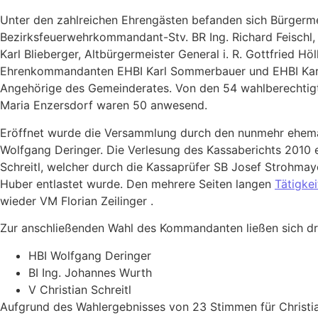
Unter den zahlreichen Ehrengästen befanden sich Bürgerme
Bezirksfeuerwehrkommandant-Stv. BR Ing. Richard Feischl,
Karl Blieberger, Altbürgermeister General i. R. Gottfried Höl
Ehrenkommandanten EHBI Karl Sommerbauer und EHBI Karl
Angehörige des Gemeinderates. Von den 54 wahlberechtigt
Maria Enzersdorf waren 50 anwesend.
Eröffnet wurde die Versammlung durch den nunmehr ehe
Wolfgang Deringer. Die Verlesung des Kassaberichts 2010 e
Schreitl, welcher durch die Kassaprüfer SB Josef Strohma
Huber entlastet wurde. Den mehrere Seiten langen
Tätigkei
wieder VM Florian Zeilinger .
Zur anschließenden Wahl des Kommandanten ließen sich dre
HBI Wolfgang Deringer
BI Ing. Johannes Wurth
V Christian Schreitl
Aufgrund des Wahlergebnisses von 23 Stimmen für Christia