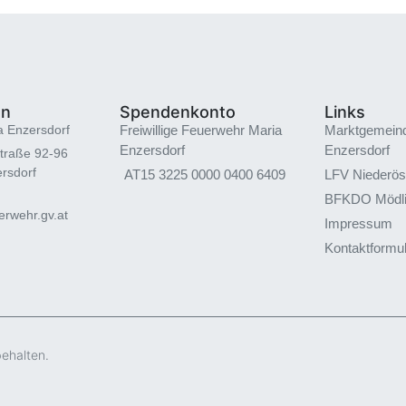
en
Spendenkonto
Links
a Enzersdorf
Freiwillige Feuerwehr Maria
Marktgemein
Enzersdorf
Enzersdorf
traße 92-96
rsdorf
AT15 3225 0000 0400 6409
LFV Niederös
BFKDO Mödl
rwehr.gv.at
Impressum
Kontaktformu
behalten.