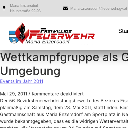
Maria Enzersdorf,
Maria-Enzersdorf@feuerwehr.gv.at
Hauptstraße 92-96
Sta
Wettkampfgruppe als G
Umgebung
Events im Jahr 2011
Mai 29, 2011
/
Kommentare deaktiviert
Der 56. Bezirksfeuerwehrleistungsbewerb des Bezirkes Ei
planmäßig am Samstag, dem 28. Mai 2011, stattfinden. Beim
Gastmannschaft aus Maria Enzersdorf am Sportplatz in Neu
wurde bekanntgegeben, dass es die widrigen Wetterverhäl
machten, die Veranstaltung um 24 Stunden auf Sonntag zu