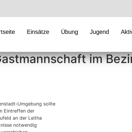
rtseite
Einsätze
Übung
Jugend
Akti
astmannschaft im Bezir
senstadt-Umgebung sollte
 Eintreffen der
feld an der Leitha
tnisse notwendig
 verschieben.