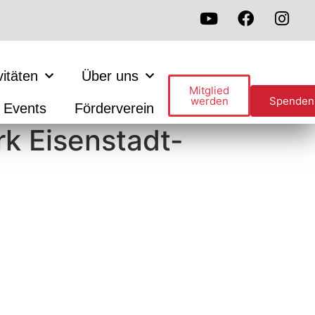
vitäten
Über uns
Mitglied
werden
Spenden
Events
Förderverein
k Eisenstadt-