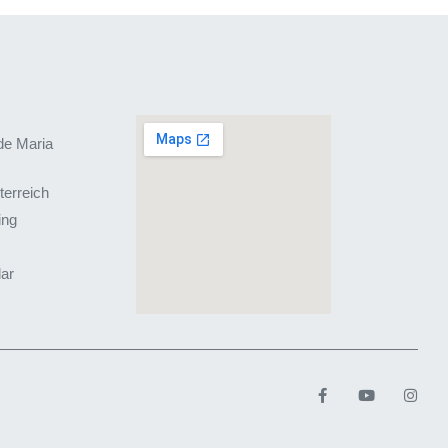
de Maria
terreich
ing
lar