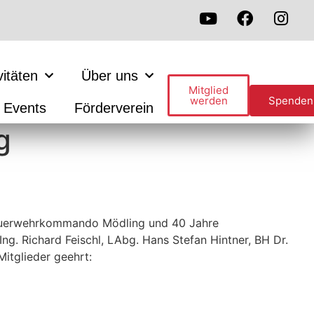
vitäten
Über uns
Mitglied
werden
Spenden
Events
Förderverein
g
sfeuerwehrkommando Mödling und 40 Jahre
g. Richard Feischl, LAbg. Hans Stefan Hintner, BH Dr.
itglieder geehrt: