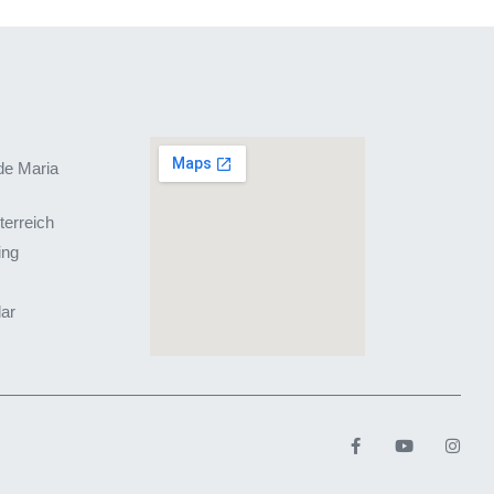
de Maria
terreich
ing
lar