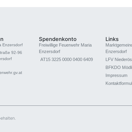
en
Spendenkonto
Links
a Enzersdorf
Freiwillige Feuerwehr Maria
Marktgemein
Enzersdorf
Enzersdorf
traße 92-96
rsdorf
AT15 3225 0000 0400 6409
LFV Niederös
BFKDO Mödl
rwehr.gv.at
Impressum
Kontaktformu
behalten.