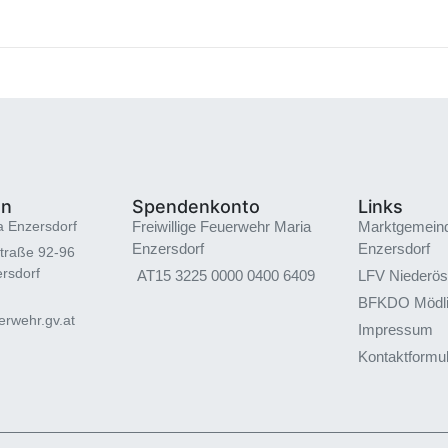
en
Spendenkonto
Links
a Enzersdorf
Freiwillige Feuerwehr Maria
Marktgemein
Enzersdorf
Enzersdorf
traße 92-96
rsdorf
AT15 3225 0000 0400 6409
LFV Niederös
BFKDO Mödl
rwehr.gv.at
Impressum
Kontaktformu