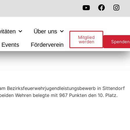
vitäten
Über uns
Mitglied
werden
Spenden
Events
Förderverein
m Bezirksfeuerwehrjugendleistungsbewerb in Sittendorf
beiden Wehren belegte mit 967 Punkten den 10. Platz.