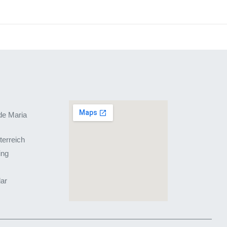
de Maria
terreich
ing
lar