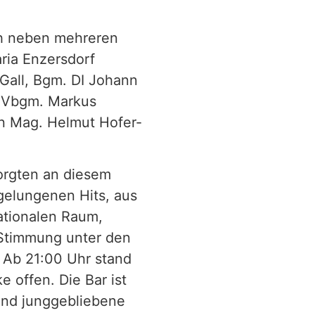
ch neben mehreren
ia Enzersdorf
all, Bgm. DI Johann
, Vbgm. Markus
n Mag. Helmut Hofer-
orgten an diesem
gelungenen Hits, aus
ationalen Raum,
 Stimmung unter den
 Ab 21:00 Uhr stand
e offen. Die Bar ist
 und junggebliebene