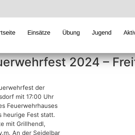
rtseite
Einsätze
Übung
Jugend
Akti
uerwehrfest 2024 – Frei
euerwehrfest der
sdorf mit 17:00 Uhr
des Feuerwehrhauses
s heurige Fest statt.
 mit Grillhendl,
.v.m. An der Seidelbar