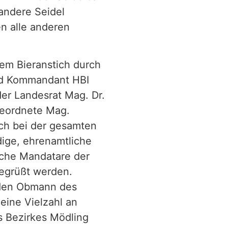
andere Seidel
n alle anderen
em Bieranstich durch
nd Kommandant HBI
 der Landesrat Mag. Dr.
geordnete Mag.
ch bei der gesamten
ige, ehrenamtliche
che Mandatare der
egrüßt werden.
 den Obmann des
eine Vielzahl an
 Bezirkes Mödling