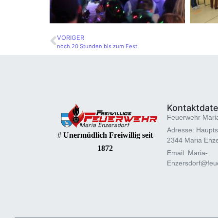
VORIGER
noch 20 Stunden bis zum Fest
Kontaktdat
Feuerwehr Mari
Adresse: Haupts
#
Unermüdlich Freiwillig seit
2344 Maria Enze
1872
Email: Maria-
Enzersdorf@feue