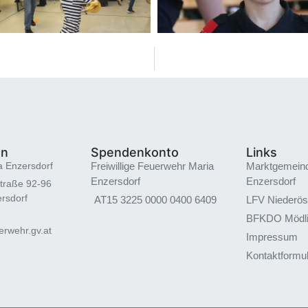
en
Spendenkonto
Links
a Enzersdorf
Freiwillige Feuerwehr Maria
Marktgemein
Enzersdorf
Enzersdorf
traße 92-96
rsdorf
AT15 3225 0000 0400 6409
LFV Niederös
BFKDO Mödl
rwehr.gv.at
Impressum
Kontaktformu