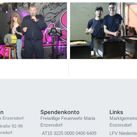
en
Spendenkonto
Links
a Enzersdorf
Freiwillige Feuerwehr Maria
Marktgemein
Enzersdorf
Enzersdorf
traße 92-96
rsdorf
AT15 3225 0000 0400 6409
LFV Niederös