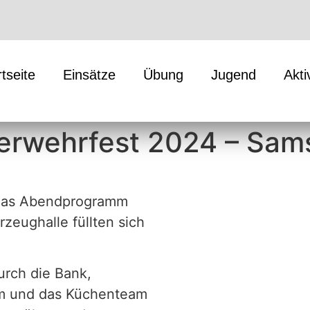
rtseite
Einsätze
Übung
Jugend
Akti
erwehrfest 2024 – Sam
r das Abendprogramm
rzeughalle füllten sich
urch die Bank,
um und das Küchenteam