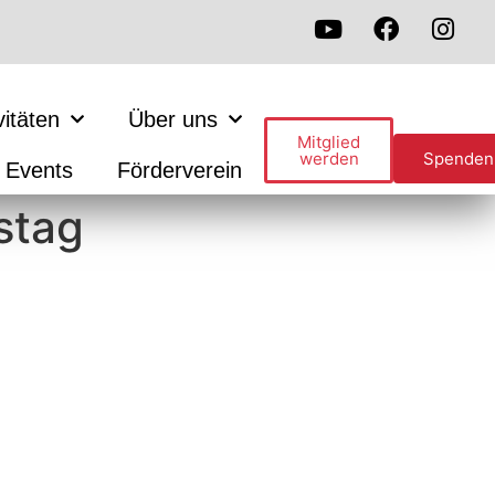
vitäten
Über uns
Mitglied
werden
Spenden
Events
Förderverein
stag