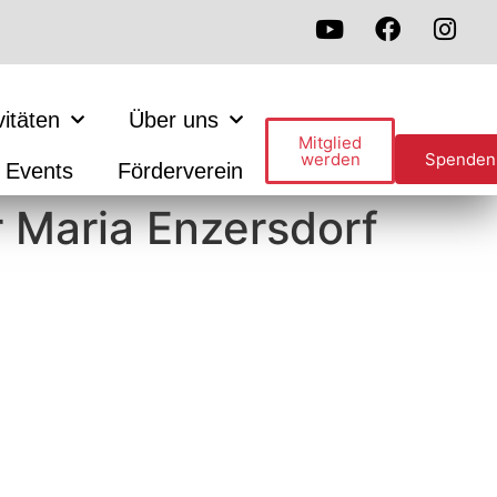
vitäten
Über uns
Mitglied
werden
Spenden
Events
Förderverein
r Maria Enzersdorf