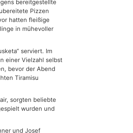
gens bereitgestellte
ubereitete Pizzen
r hatten fleißige
linge in mühevoller
sketa“ serviert. Im
 einer Vielzahl selbst
en, bevor der Abend
hten Tiramisu
ir, sorgten beliebte
 gespielt wurden und
enner und Josef