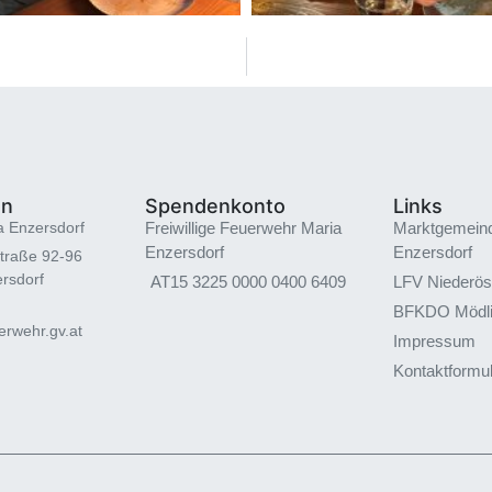
en
Spendenkonto
Links
a Enzersdorf
Freiwillige Feuerwehr Maria
Marktgemein
Enzersdorf
Enzersdorf
traße 92-96
rsdorf
AT15 3225 0000 0400 6409
LFV Niederös
BFKDO Mödl
rwehr.gv.at
Impressum
Kontaktformu