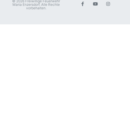
© 2026 Freiwillige Feuerwehr
Maria Enzersdorf. Alle Rechte
vorbehalten.