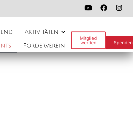
gend
Aktivitäten
Mitglied
werden
Spenden
ents
Förderverein