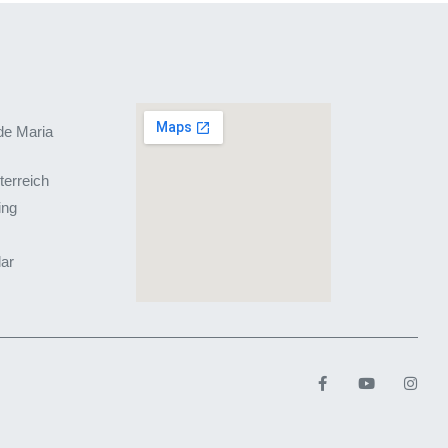
de Maria
terreich
ing
lar