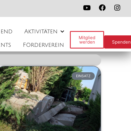
gend
Aktivitäten
Mitglied
werden
Spenden
ents
Förderverein
EINSATZ