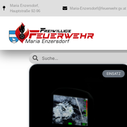
Maria Enzersdorf,
Maria-Enzersdorf@feuerwehr.gv.at
Hauptstraße 92-96
EINSATZ