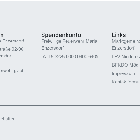
en
Spendenkonto
Links
a Enzersdorf
Freiwillige Feuerwehr Maria
Marktgemein
Enzersdorf
Enzersdorf
traße 92-96
rsdorf
AT15 3225 0000 0400 6409
LFV Niederös
BFKDO Mödl
rwehr.gv.at
Impressum
Kontaktformu
behalten.