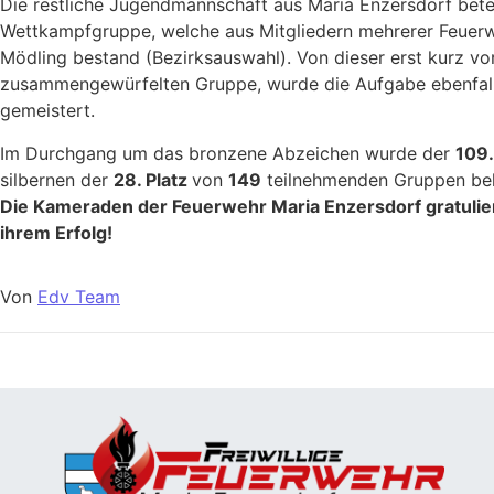
Die restliche Jugendmannschaft aus Maria Enzersdorf beteil
Wettkampfgruppe, welche aus Mitgliedern mehrerer Feuer
Mödling bestand (Bezirksauswahl). Von dieser erst kurz v
zusammengewürfelten Gruppe, wurde die Aufgabe ebenfall
gemeistert.
Im Durchgang um das bronzene Abzeichen wurde der
109.
silbernen der
28. Platz
von
149
teilnehmenden Gruppen bel
Die Kameraden der Feuerwehr Maria Enzersdorf gratulier
ihrem Erfolg!
Von
Edv Team