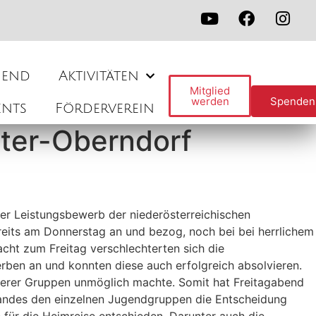
gend
Aktivitäten
Mitglied
werden
Spenden
ents
Förderverein
ter-Oberndorf
der Leistungsbewerb der niederösterreichischen
reits am Donnerstag an und bezog, noch bei bei herrlichem
acht zum Freitag verschlechterten sich die
rben an und konnten diese auch erfolgreich absolvieren.
derer Gruppen unmöglich machte. Somit hat Freitagabend
bandes den einzelnen Jugendgruppen die Entscheidung
 für die Heimreise entschieden. Darunter auch die