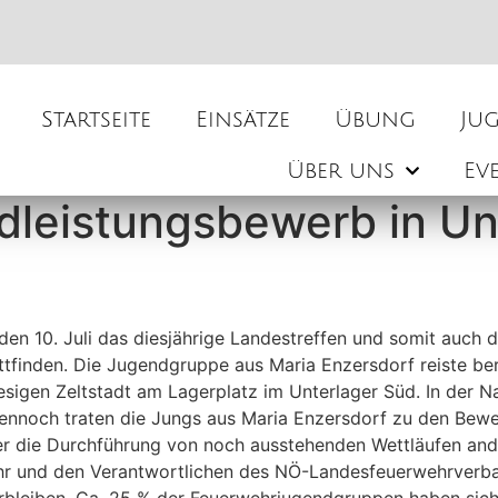
Startseite
Einsätze
Übung
Ju
Über uns
Ev
leistungsbewerb in Un
den 10. Juli das diesjährige Landestreffen und somit auch 
ttfinden. Die Jugendgruppe aus Maria Enzersdorf reiste be
iesigen Zeltstadt am Lagerplatz im Unterlager Süd. In der N
Dennoch traten die Jungs aus Maria Enzersdorf zu den Bewe
er die Durchführung von noch ausstehenden Wettläufen an
wehr und den Verantwortlichen des NÖ-Landesfeuerwehrver
verbleiben. Ca. 25 % der Feuerwehrjugendgruppen haben sich