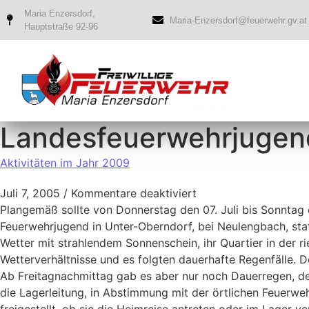
Maria Enzersdorf,
Maria-Enzersdorf@feuerwehr.gv.at
Hauptstraße 92-96
Landesfeuerwehrjugend
Aktivitäten im Jahr 2009
Juli 7, 2005
/
Kommentare deaktiviert
Plangemäß sollte von Donnerstag den 07. Juli bis Sonntag 
Feuerwehrjugend in Unter-Oberndorf, bei Neulengbach, sta
Wetter mit strahlendem Sonnenschein, ihr Quartier in der r
Wetterverhältnisse und es folgten dauerhafte Regenfälle. 
Ab Freitagnachmittag gab es aber nur noch Dauerregen, d
die Lagerleitung, in Abstimmung mit der örtlichen Feuer
freigestellt, ob sie die Heimreise antreten oder im Lager 