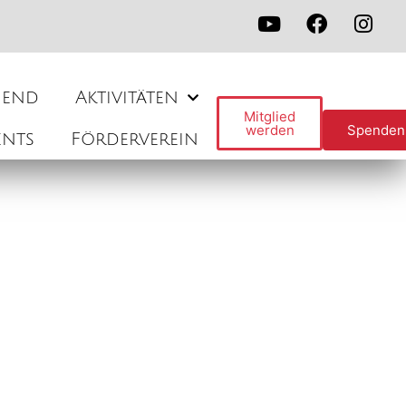
gend
Aktivitäten
Mitglied
werden
Spenden
ents
Förderverein