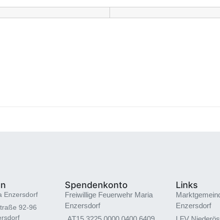
en
Spendenkonto
Links
a Enzersdorf
Freiwillige Feuerwehr Maria
Marktgemein
Enzersdorf
Enzersdorf
traße 92-96
rsdorf
AT15 3225 0000 0400 6409
LFV Niederös