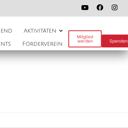
gend
Aktivitäten
Mitglied
werden
Spenden
ents
Förderverein