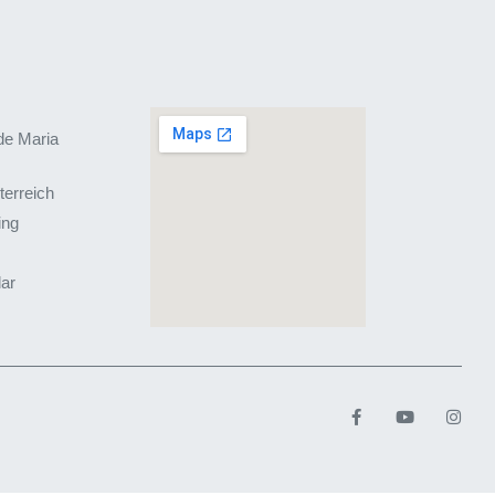
de Maria
terreich
ing
lar