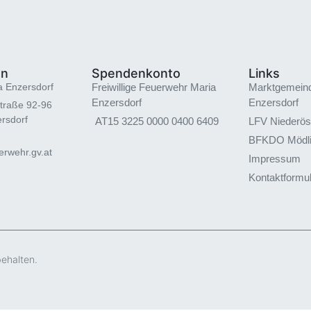
en
Spendenkonto
Links
a Enzersdorf
Freiwillige Feuerwehr Maria
Marktgemein
Enzersdorf
Enzersdorf
traße 92-96
rsdorf
AT15 3225 0000 0400 6409
LFV Niederös
BFKDO Mödl
rwehr.gv.at
Impressum
Kontaktformu
behalten.