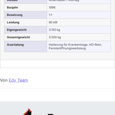
Aufbau
Rosenbauer / Wumag
Baujahr
1996
Besatzung
1:1
Leistung
90 kW
Eigengewicht
3.150 kg
Gesamtgewicht
3.500 kg
Ausrüstung
Halterung für Krankentrage, HD-Rohr,
Fensteröffnungswerkzeug
Von
Edv Team