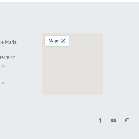
de Maria
terreich
ing
lar