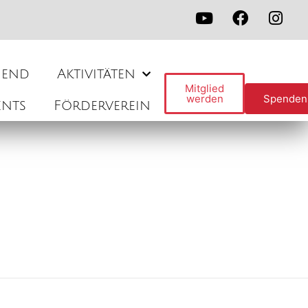
gend
Aktivitäten
Mitglied
werden
Spenden
ents
Förderverein