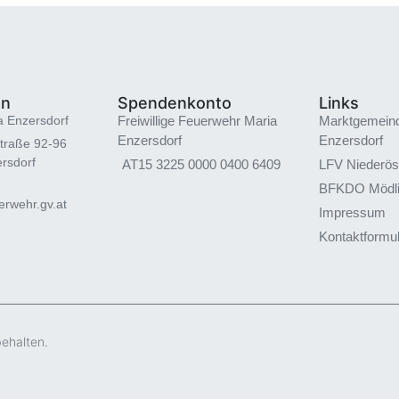
en
Spendenkonto
Links
a Enzersdorf
Freiwillige Feuerwehr Maria
Marktgemein
Enzersdorf
Enzersdorf
traße 92-96
rsdorf
AT15 3225 0000 0400 6409
LFV Niederös
BFKDO Mödl
rwehr.gv.at
Impressum
Kontaktformu
behalten.