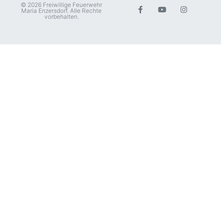
© 2026 Freiwillige Feuerwehr
Maria Enzersdorf. Alle Rechte
vorbehalten.