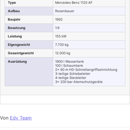
Type
Mercedes Benz 1120 AF
Aufbau
Rosenbauer
Baujahr
1992
Besatzung
1:6
Leistung
155 kW
Eigengewicht
7.700 kg
Gesamtgewicht
12.000 kg
Ausrüstung
1900 l Wassertank
100 l Schaumtank
2x 60 m HD-Schnellangriffseinrichtung
3-teilige Schiebeleiter
4-teilige Steckleiter
3x 200 bar Atemschutzgeräte
Von
Edv Team