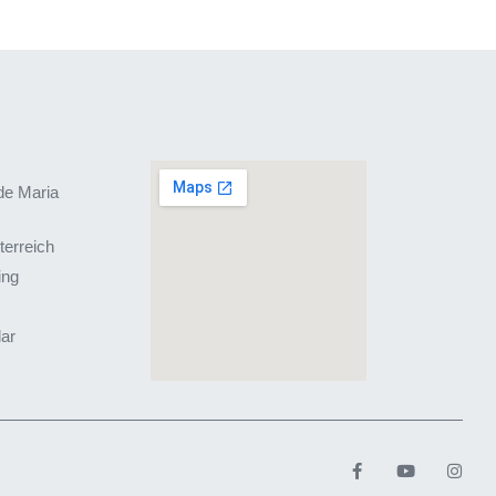
de Maria
terreich
ing
lar