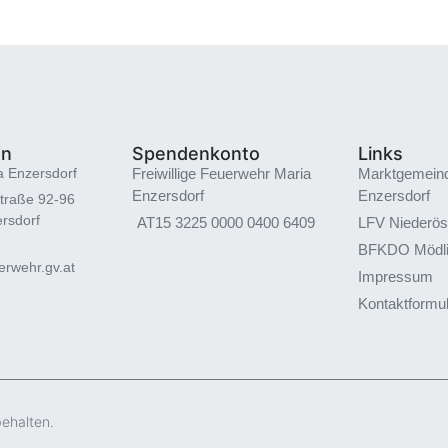
en
Spendenkonto
Links
a Enzersdorf
Freiwillige Feuerwehr Maria
Marktgemein
Enzersdorf
Enzersdorf
traße 92-96
rsdorf
AT15 3225 0000 0400 6409
LFV Niederös
BFKDO Mödl
rwehr.gv.at
Impressum
Kontaktformu
behalten.