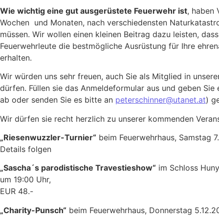
Wie wichtig eine gut ausgerüstete Feuerwehr ist
, haben 
Wochen und Monaten, nach verschiedensten Naturkatastr
müssen. Wir wollen einen kleinen Beitrag dazu leisten, das
Feuerwehrleute die bestmögliche Ausrüstung für Ihre ehren
erhalten.
Wir würden uns sehr freuen, auch Sie als Mitglied in unse
dürfen. Füllen sie das Anmeldeformular aus und geben Sie
ab oder senden Sie es bitte an
peterschinner@utanet.at
) g
Wir dürfen sie recht herzlich zu unserer kommenden Verans
„Riesenwuzzler-Turnier“
beim Feuerwehrhaus, Samstag 7.
Details folgen
„Sascha´s parodistische Travestieshow“
im Schloss Hunya
um 19:00 Uhr, Eintritt ink
EUR 48.-
„Charity-Punsch“
beim Feuerwehrhaus, Donnerstag 5.12.2