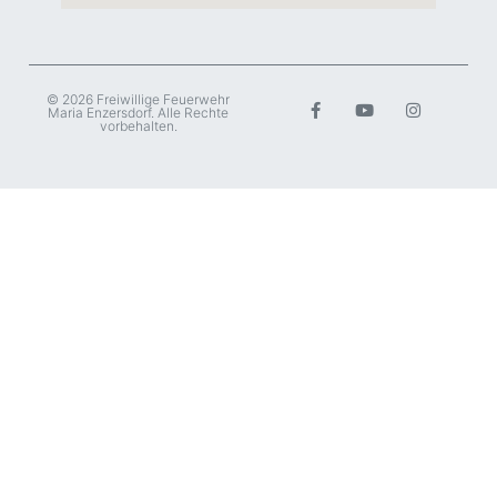
© 2026 Freiwillige Feuerwehr
Maria Enzersdorf. Alle Rechte
vorbehalten.