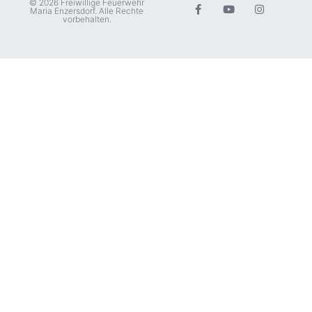
© 2026 Freiwillige Feuerwehr
Maria Enzersdorf. Alle Rechte
vorbehalten.