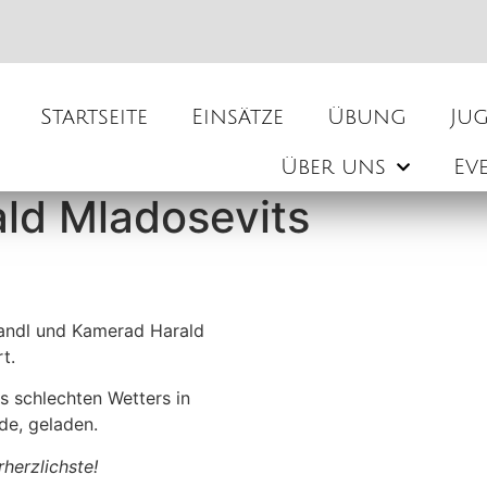
Startseite
Einsätze
Übung
Ju
Über uns
Ev
ld Mladosevits
andl und Kamerad Harald
t.
 schlechten Wetters in
de, geladen.
herzlichste!