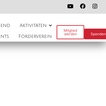
gend
Aktivitäten
Mitglied
werden
Spenden
ents
Förderverein