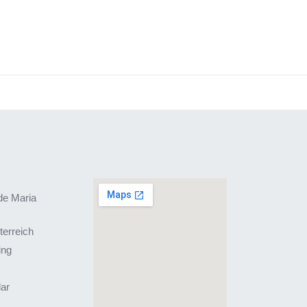
de Maria
terreich
ing
lar