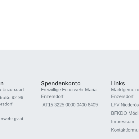
en
Spendenkonto
Links
a Enzersdorf
Freiwillige Feuerwehr Maria
Marktgemein
Enzersdorf
Enzersdorf
traße 92-96
rsdorf
AT15 3225 0000 0400 6409
LFV Niederös
BFKDO Mödl
rwehr.gv.at
Impressum
Kontaktformu