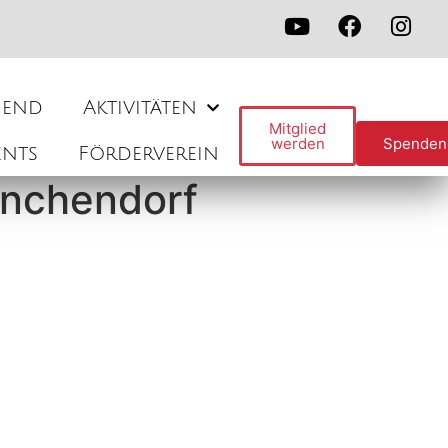
gend
Aktivitäten
Mitglied
werden
Spenden
ents
Förderverein
ünchendorf