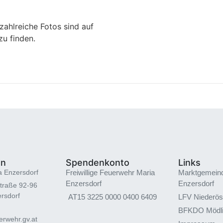
zahlreiche Fotos sind auf
u finden.
en
Spendenkonto
Links
a Enzersdorf
Freiwillige Feuerwehr Maria
Marktgemein
Enzersdorf
Enzersdorf
traße 92-96
rsdorf
AT15 3225 0000 0400 6409
LFV Niederös
BFKDO Mödl
rwehr.gv.at