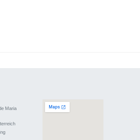
de Maria
terreich
ing