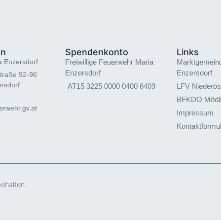
en
Spendenkonto
Links
a Enzersdorf
Freiwillige Feuerwehr Maria
Marktgemein
Enzersdorf
Enzersdorf
traße 92-96
rsdorf
AT15 3225 0000 0400 6409
LFV Niederös
BFKDO Mödl
rwehr.gv.at
Impressum
Kontaktformu
behalten.