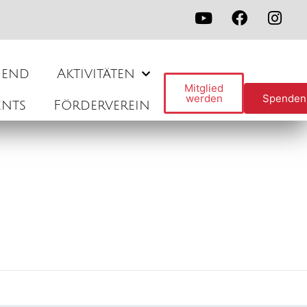
gend
Aktivitäten
Mitglied
werden
Spenden
ents
Förderverein