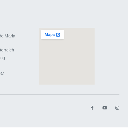
de Maria
terreich
ing
lar