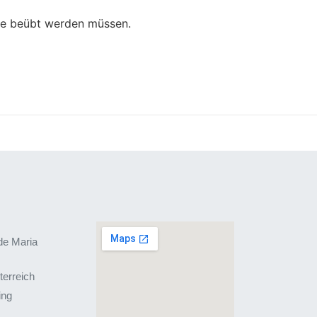
ise beübt werden müssen.
de Maria
terreich
ing