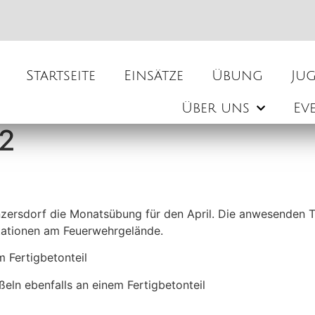
Startseite
Einsätze
Übung
Ju
Über uns
Ev
12
zersdorf die Monatsübung für den April. Die anwesenden T
Stationen am Feuerwehrgelände.
m Fertigbetonteil
ln ebenfalls an einem Fertigbetonteil