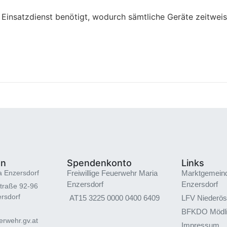
 Einsatzdienst benötigt, wodurch sämtliche Geräte zeitwe
en
Spendenkonto
Links
a Enzersdorf
Freiwillige Feuerwehr Maria
Marktgemein
Enzersdorf
Enzersdorf
traße 92-96
rsdorf
AT15 3225 0000 0400 6409
LFV Niederös
BFKDO Mödl
rwehr.gv.at
Impressum