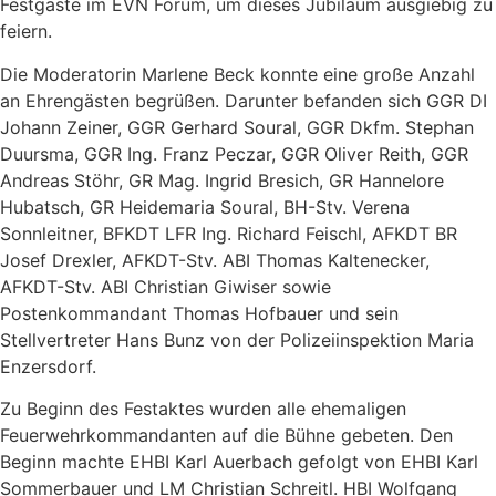
Festgäste im EVN Forum, um dieses Jubiläum ausgiebig zu
feiern.
Die Moderatorin Marlene Beck konnte eine große Anzahl
an Ehrengästen begrüßen. Darunter befanden sich GGR DI
Johann Zeiner, GGR Gerhard Soural, GGR Dkfm. Stephan
Duursma, GGR Ing. Franz Peczar, GGR Oliver Reith, GGR
Andreas Stöhr, GR Mag. Ingrid Bresich, GR Hannelore
Hubatsch, GR Heidemaria Soural, BH-Stv. Verena
Sonnleitner, BFKDT LFR Ing. Richard Feischl, AFKDT BR
Josef Drexler, AFKDT-Stv. ABI Thomas Kaltenecker,
AFKDT-Stv. ABI Christian Giwiser sowie
Postenkommandant Thomas Hofbauer und sein
Stellvertreter Hans Bunz von der Polizeiinspektion Maria
Enzersdorf.
Zu Beginn des Festaktes wurden alle ehemaligen
Feuerwehrkommandanten auf die Bühne gebeten. Den
Beginn machte EHBI Karl Auerbach gefolgt von EHBI Karl
Sommerbauer und LM Christian Schreitl. HBI Wolfgang