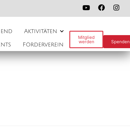
gend
Aktivitäten
Mitglied
werden
Spenden
ents
Förderverein