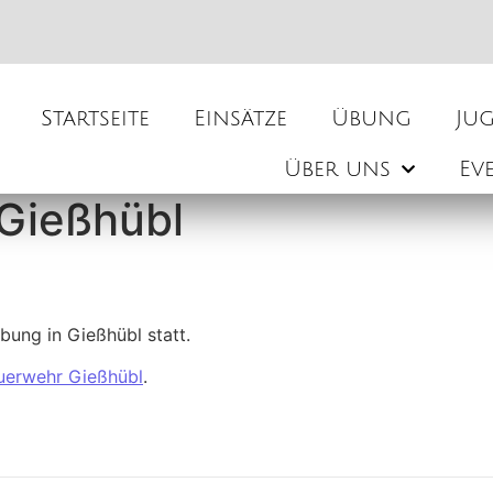
Startseite
Einsätze
Übung
Ju
Über uns
Ev
Gießhübl
bung in Gießhübl statt.
uerwehr Gießhübl
.