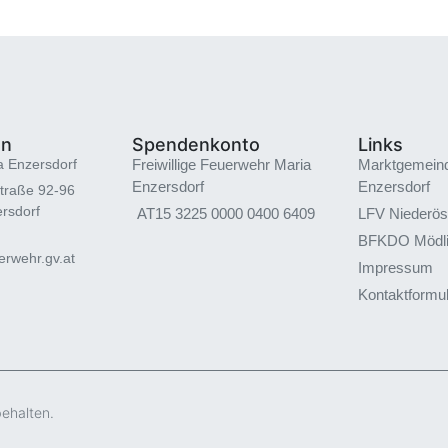
en
Spendenkonto
Links
a Enzersdorf
Freiwillige Feuerwehr Maria
Marktgemein
Enzersdorf
Enzersdorf
traße 92-96
rsdorf
AT15 3225 0000 0400 6409
LFV Niederös
BFKDO Mödl
rwehr.gv.at
Impressum
Kontaktformu
behalten.