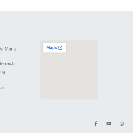
de Maria
terreich
ing
lar