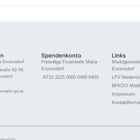
en
Spendenkonto
Links
a Enzersdorf
Freiwillige Feuerwehr Maria
Marktgemein
Enzersdorf
Enzersdorf
traße 92-96
rsdorf
AT15 3225 0000 0400 6409
LFV Niederös
BFKDO Mödl
rwehr.gv.at
Impressum
Kontaktformu
behalten.