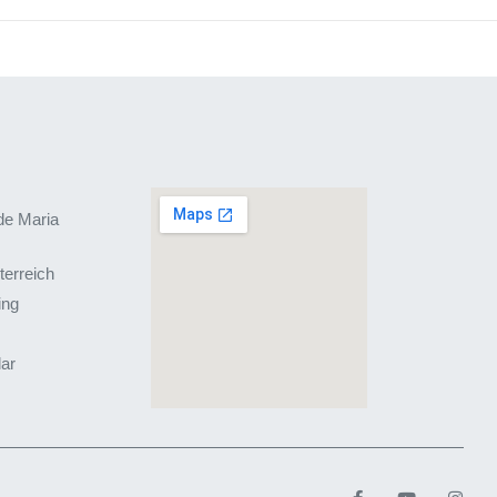
de Maria
terreich
ing
lar