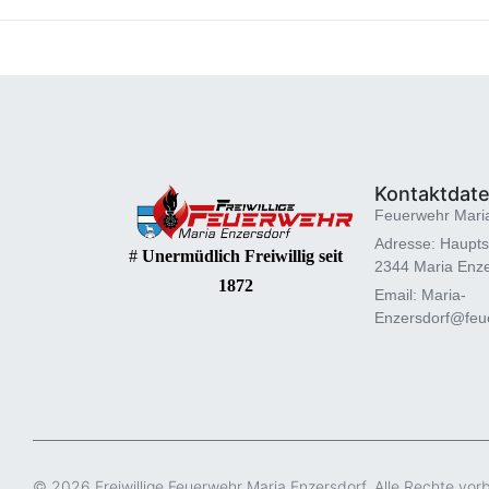
Kontaktdat
Feuerwehr Mari
Adresse: Haupts
#
Unermüdlich Freiwillig seit
2344 Maria Enze
1872
Email: Maria-
Enzersdorf@feue
© 2026 Freiwillige Feuerwehr Maria Enzersdorf. Alle Rechte vor