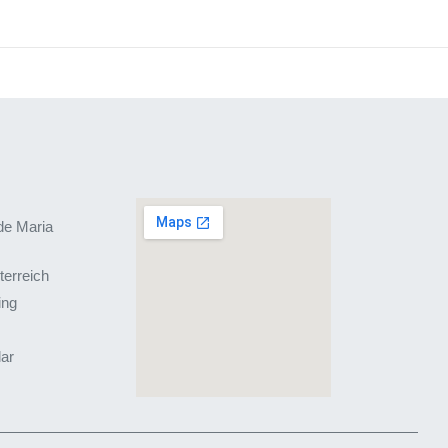
de Maria
terreich
ing
lar