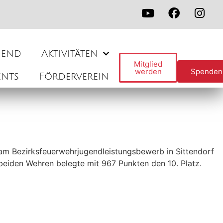
gend
Aktivitäten
Mitglied
werden
Spenden
ents
Förderverein
m Bezirksfeuerwehrjugendleistungsbewerb in Sittendorf
beiden Wehren belegte mit 967 Punkten den 10. Platz.