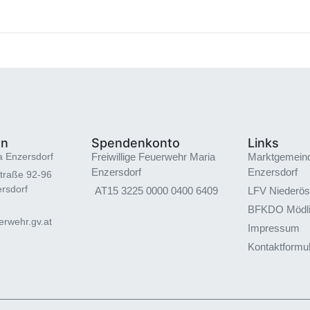
en
Spendenkonto
Links
a Enzersdorf
Freiwillige Feuerwehr Maria
Marktgemein
Enzersdorf
Enzersdorf
traße 92-96
rsdorf
AT15 3225 0000 0400 6409
LFV Niederös
BFKDO Mödl
rwehr.gv.at
Impressum
Kontaktformu