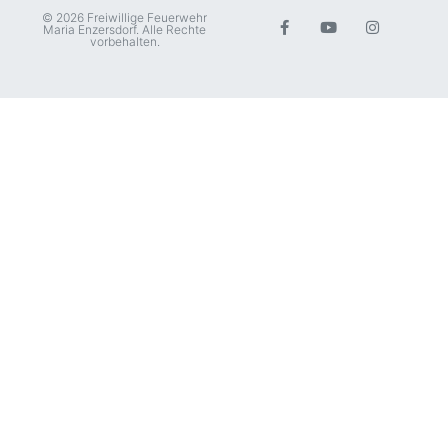
© 2026 Freiwillige Feuerwehr
Maria Enzersdorf. Alle Rechte
vorbehalten.