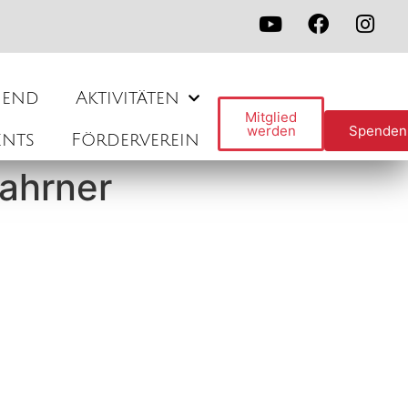
gend
Aktivitäten
Mitglied
werden
Spenden
ents
Förderverein
Fahrner