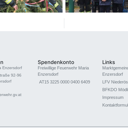
en
Spendenkonto
Links
a Enzersdorf
Freiwillige Feuerwehr Maria
Marktgemein
Enzersdorf
Enzersdorf
traße 92-96
rsdorf
AT15 3225 0000 0400 6409
LFV Niederös
BFKDO Mödl
rwehr.gv.at
Impressum
Kontaktformu