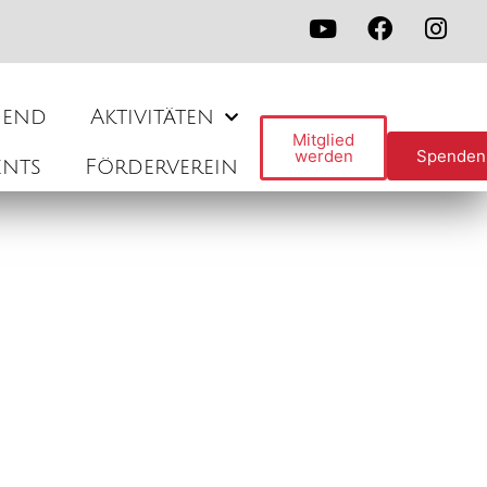
gend
Aktivitäten
Mitglied
werden
Spenden
ents
Förderverein