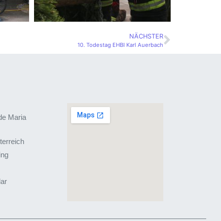
NÄCHSTER
10. Todestag EHBI Karl Auerbach
de Maria
terreich
ing
lar