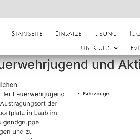
Startseite
Einsätze
Übung
Ju
Über uns
Ev
euerwehrjugend und Akt
lichen
 der Feuerwehrjugend
Fahrzeuge
 Austragungsort der
ortplatz in Laab im
 Jugendgruppe
agen und zu