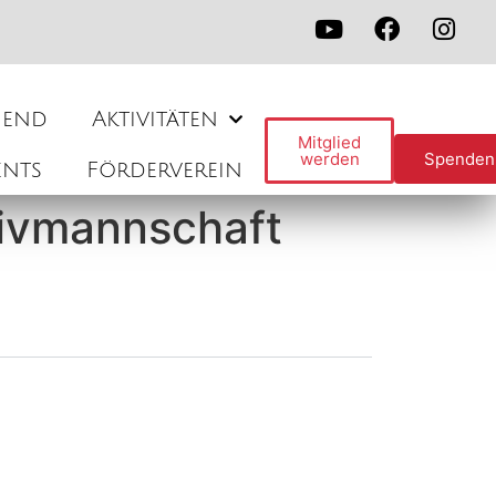
gend
Aktivitäten
Mitglied
werden
Spenden
ents
Förderverein
ivmannschaft